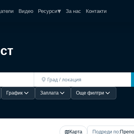
▾
датели
Видео
Ресурси
За нас
Контакти
ст
График
Заплата
Още филтри
Карта
Подреди по
:
Препо