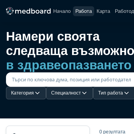
Начало
Работа
Карта
Работо
Намери своята
следваща възможно
в здравеопазването
Категория
Специалност
Тип работа
0 резултата