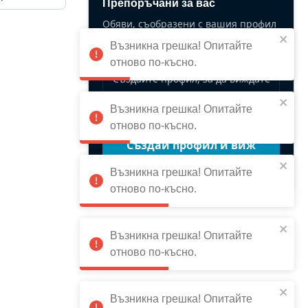
Препоръчани за вас
Обяви, съобразени с вашия профил
и предпочитания.
Възникна грешка! Опитайте
отново по-късно.
Създайте профил, за да виждате
персонализирани съвпадения.
Възникна грешка! Опитайте
отново по-късно.
Създай профил и виж
повече
Възникна грешка! Опитайте
отново по-късно.
Възникна грешка! Опитайте
отново по-късно.
Възникна грешка! Опитайте