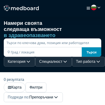
Намери своята
следваща възможност
НАЧАЛО
в здравеопазването
РАБОТА
Търси
КАРТА
Категория
Специалност
Тип работа
РАБОТОДАТЕЛИ
0 резултата
Карта
Филтри
ВИДЕО
Подреди по
:
Препоръчани
РЕСУРСИ