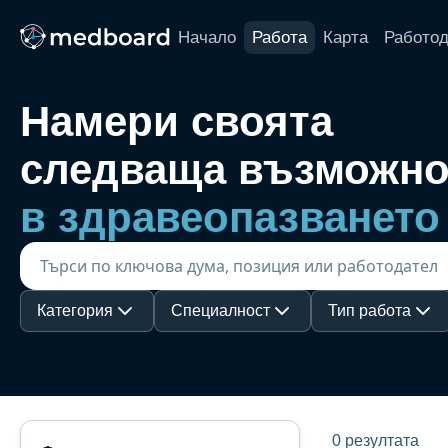
Начало
Работа
Карта
Работо
Намери своята
следваща възможно
в здравеопазването
Категория
Специалност
Тип работа
0 резултата