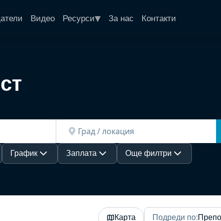
▾
датели
Видео
Ресурси
За нас
Контакти
ст
График
Заплата
Още филтри
Карта
Подреди по
:
Препо