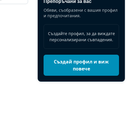
Препоръчани за вас
Обяви, съобразени с вашия профил
и предпочитания.
Създайте профил, за да виждате
персонализирани съвпадения.
Създай профил и виж
повече