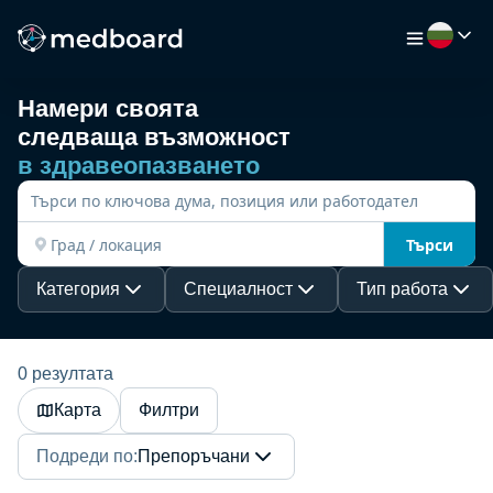
Намери своята
следваща възможност
НАЧАЛО
в здравеопазването
РАБОТА
Търси
КАРТА
Категория
Специалност
Тип работа
РАБОТОДАТЕЛИ
0 резултата
Карта
Филтри
ВИДЕО
Подреди по
:
Препоръчани
РЕСУРСИ