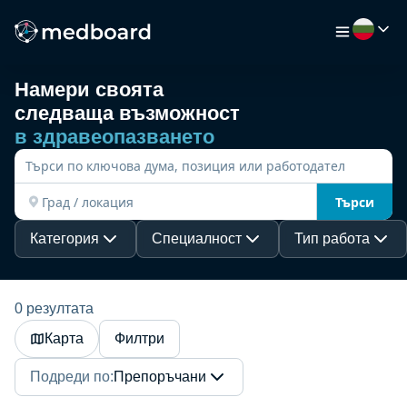
Намери своята
следваща възможност
НАЧАЛО
в здравеопазването
РАБОТА
Търси
КАРТА
Категория
Специалност
Тип работа
РАБОТОДАТЕЛИ
0 резултата
Карта
Филтри
ВИДЕО
Подреди по
:
Препоръчани
РЕСУРСИ