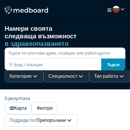
Намери своята
следваща възможност
НАЧАЛО
в здравеопазването
РАБОТА
Търси
КАРТА
Категория
Специалност
Тип работа
РАБОТОДАТЕЛИ
0 резултата
Карта
Филтри
ВИДЕО
Подреди по
:
Препоръчани
РЕСУРСИ