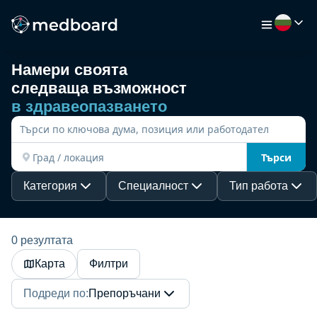
Намери своята
следваща възможност
НАЧАЛО
в здравеопазването
РАБОТА
Търси
КАРТА
Категория
Специалност
Тип работа
РАБОТОДАТЕЛИ
0 резултата
Карта
Филтри
ВИДЕО
Подреди по
:
Препоръчани
РЕСУРСИ