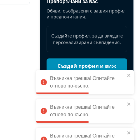
Препоръчани за вас
Обяви, съобразени с вашия профил
и предпочитания.
Създайте профил, за да виждате
персонализирани съвпадения.
Създай профил и виж
повече
Възникна грешка! Опитайте
отново по-късно.
Възникна грешка! Опитайте
отново по-късно.
Възникна грешка! Опитайте