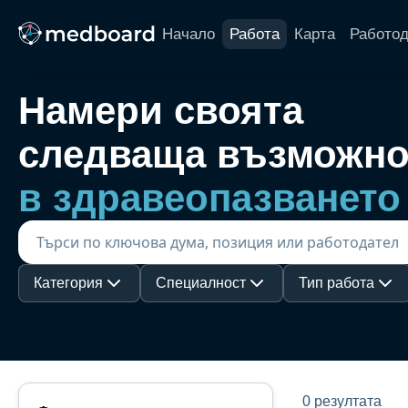
Начало
Работа
Карта
Работо
Намери своята
следваща възможно
в здравеопазването
Категория
Специалност
Тип работа
0 резултата