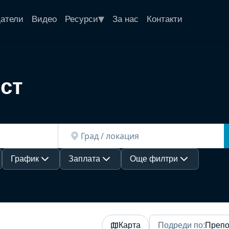
▾
датели
Видео
Ресурси
За нас
Контакти
ст
График
Заплата
Още филтри
Карта
Подреди по
:
Препо