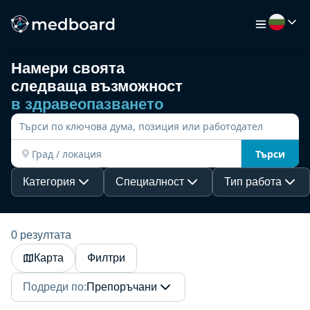
Намери своята
следваща възможност
НАЧАЛО
в здравеопазването
РАБОТА
Търси
КАРТА
Категория
Специалност
Тип работа
РАБОТОДАТЕЛИ
0 резултата
Карта
Филтри
ВИДЕО
Подреди по
:
Препоръчани
РЕСУРСИ