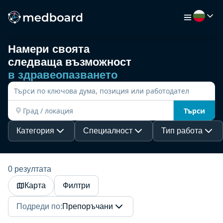
Намери своята
следваща възможност
НАЧАЛО
в здравеопазването
РАБОТА
Търси
КАРТА
Категория
Специалност
Тип работа
РАБОТОДАТЕЛИ
0 резултата
Карта
Филтри
ВИДЕО
Подреди по
:
Препоръчани
РЕСУРСИ