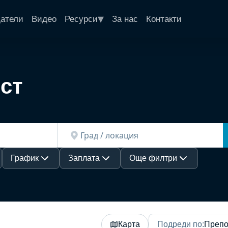
▾
датели
Видео
Ресурси
За нас
Контакти
ст
График
Заплата
Още филтри
Карта
Подреди по
:
Препо