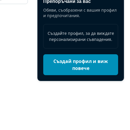
Препоръчани за вас
Обяви, съобразени с вашия профил
и предпочитания.
Създайте профил, за да виждате
персонализирани съвпадения.
Създай профил и виж
повече