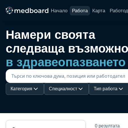
Начало
Работа
Карта
Работо
Намери своята
следваща възможно
в здравеопазването
Категория
Специалност
Тип работа
0 резултата