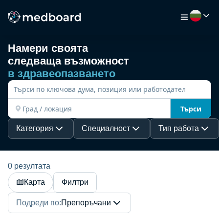
Намери своята
следваща възможност
НАЧАЛО
в здравеопазването
РАБОТА
Търси
КАРТА
Категория
Специалност
Тип работа
РАБОТОДАТЕЛИ
0 резултата
Карта
Филтри
ВИДЕО
Подреди по
:
Препоръчани
РЕСУРСИ