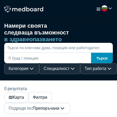
Намери своята
следваща възможност
НАЧАЛО
в здравеопазването
РАБОТА
Търси
КАРТА
Категория
Специалност
Тип работа
РАБОТОДАТЕЛИ
0 резултата
Карта
Филтри
ВИДЕО
Подреди по
:
Препоръчани
РЕСУРСИ