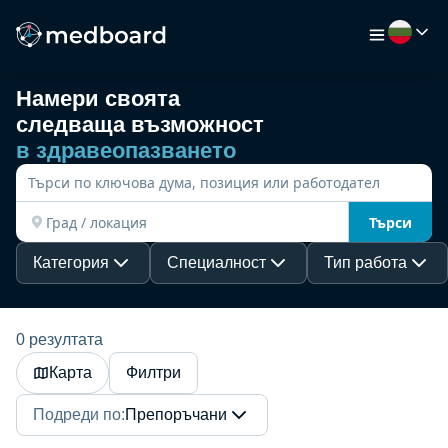
Намери своята
следваща възможност
НАЧАЛО
в здравеопазването
РАБОТА
Търси
КАРТА
Категория
Специалност
Тип работа
РАБОТОДАТЕЛИ
0 резултата
Карта
Филтри
ВИДЕО
Подреди по
:
Препоръчани
РЕСУРСИ