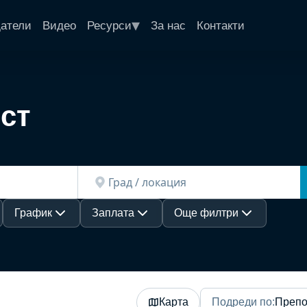
▾
датели
Видео
Ресурси
За нас
Контакти
ст
График
Заплата
Още филтри
Карта
Подреди по
:
Препо