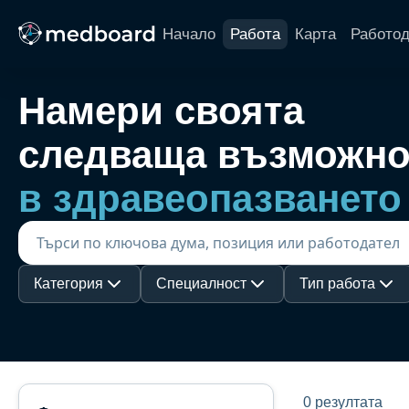
Начало
Работа
Карта
Работо
Намери своята
следваща възможно
в здравеопазването
Категория
Специалност
Тип работа
0 резултата