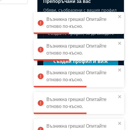
Препоръчани за вас
Обяви, съобразени с вашия профил
и предпочитания.
Възникна грешка! Опитайте
отново по-късно.
Създайте профил, за да виждате
персонализирани съвпадения.
Възникна грешка! Опитайте
отново по-късно.
Създай профил и виж
повече
Възникна грешка! Опитайте
отново по-късно.
Възникна грешка! Опитайте
отново по-късно.
Възникна грешка! Опитайте