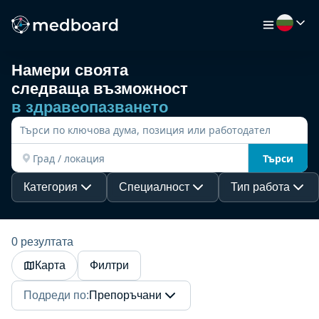
Намери своята
следваща възможност
НАЧАЛО
в здравеопазването
РАБОТА
Търси
КАРТА
Категория
Специалност
Тип работа
РАБОТОДАТЕЛИ
0 резултата
Карта
Филтри
ВИДЕО
Подреди по
:
Препоръчани
РЕСУРСИ