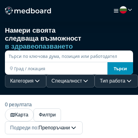
Намери своята
следваща възможност
НАЧАЛО
в здравеопазването
РАБОТА
Търси
КАРТА
Категория
Специалност
Тип работа
РАБОТОДАТЕЛИ
0 резултата
Карта
Филтри
ВИДЕО
Подреди по
:
Препоръчани
РЕСУРСИ