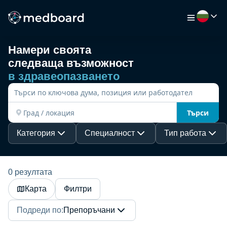
Намери своята
следваща възможност
НАЧАЛО
в здравеопазването
РАБОТА
Търси
КАРТА
Категория
Специалност
Тип работа
РАБОТОДАТЕЛИ
0 резултата
Карта
Филтри
ВИДЕО
Подреди по
:
Препоръчани
РЕСУРСИ