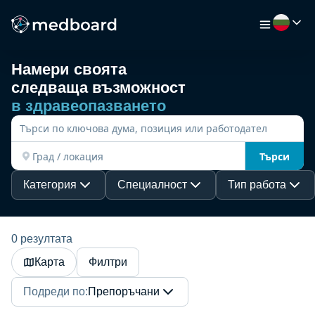
Намери своята
следваща възможност
НАЧАЛО
в здравеопазването
РАБОТА
Търси
КАРТА
Категория
Специалност
Тип работа
РАБОТОДАТЕЛИ
0 резултата
Карта
Филтри
ВИДЕО
Подреди по
:
Препоръчани
РЕСУРСИ