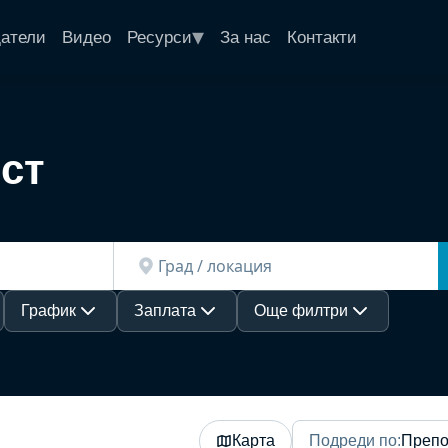
▾
датели
Видео
Ресурси
За нас
Контакти
ст
График
Заплата
Още филтри
Карта
Подреди по
:
Препо