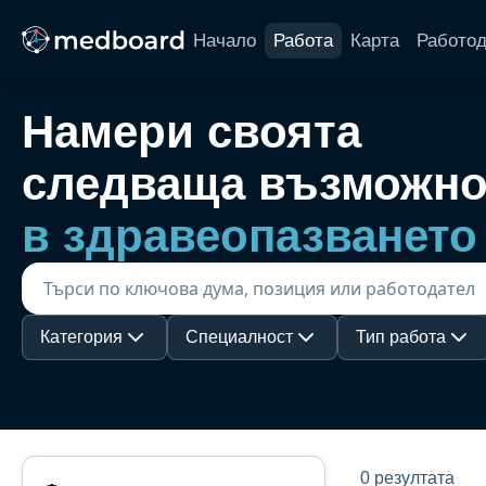
Начало
Работа
Карта
Работо
Намери своята
следваща възможно
в здравеопазването
Категория
Специалност
Тип работа
0 резултата