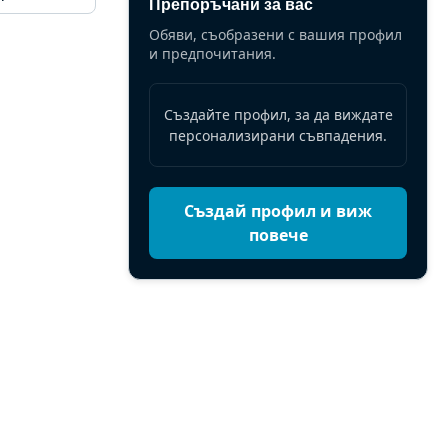
Препоръчани за вас
Обяви, съобразени с вашия профил
и предпочитания.
Създайте профил, за да виждате
персонализирани съвпадения.
Създай профил и виж
повече