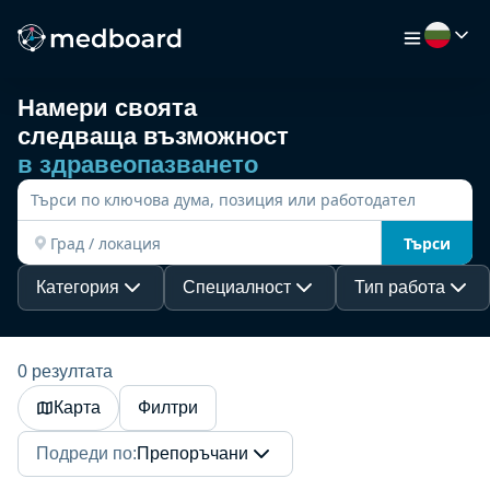
Намери своята
следваща възможност
НАЧАЛО
в здравеопазването
РАБОТА
Търси
КАРТА
Категория
Специалност
Тип работа
РАБОТОДАТЕЛИ
0 резултата
Карта
Филтри
ВИДЕО
Подреди по
:
Препоръчани
РЕСУРСИ